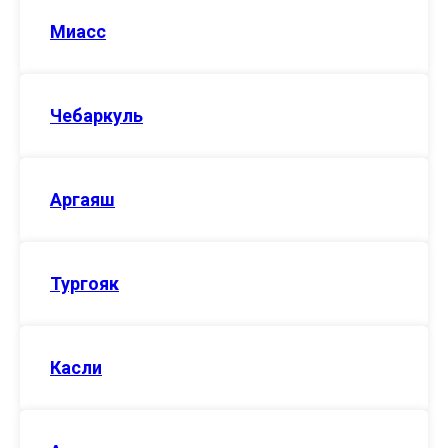
Миасс
Чебаркуль
Аргаяш
Тургояк
Касли