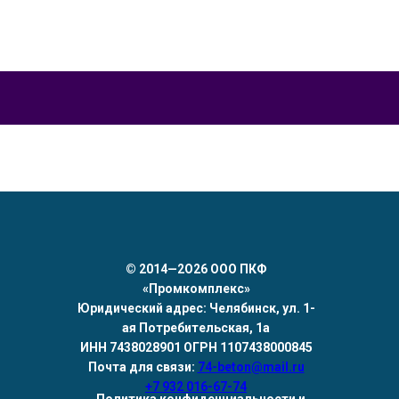
©
2014—2О26 ООО ПКФ
«Промкомплекс»
Юридический адрес: Челябинск, ул. 1-
ая Потребительская, 1а
ИНН 7438028901 ОГРН 1107438000845
Почта для связи:
74-beton@mail.ru
+7 932 016-67-74