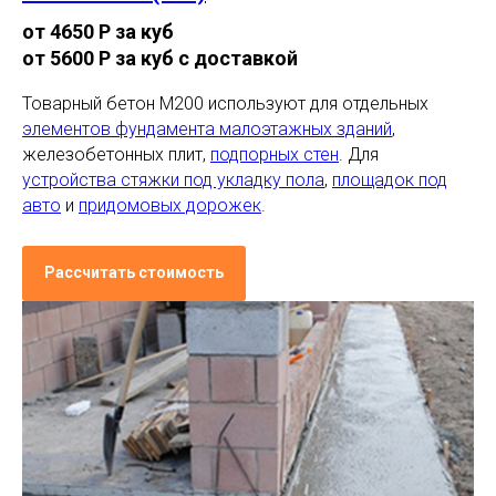
от 4650 Р за куб
от 5600 Р за куб с доставкой
Товарный бетон М200 используют для отдельных
элементов фундамента малоэтажных зданий
,
железобетонных плит,
подпорных стен
. Для
устройства стяжки под укладку пола
,
площадок под
авто
и
придомовых дорожек
.
Рассчитать стоимость