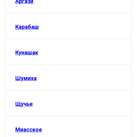
Аргази
Карабаш
Кунашак
Шумиха
Щучье
Миасское