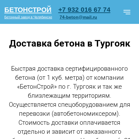
+7 932 016 67 74
БЕТОНСТРОЙ
74-beton@mail.ru
Бетонный завод в Челябинске
Доставка бетона в Тургояк
Марки бетона
Блоки ФБС
Ц
Быстрая доставка сертифицированного
Бетон по типу объектов
О ком
бетона (от 1 куб. метра) от компании
«БетонСтрой» по г. Тургояк и так же
СМОТРЕТЬ
близлежащим территориям.
ПРАЙС PDF
Осуществляется спецоборудованием для
перевозки (автобетономиксером).
Стоимость доставки оплачивается
отдельно и зависит от заказанного