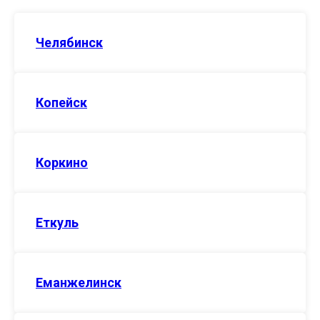
Челябинск
Копейск
Коркино
Еткуль
Еманжелинск