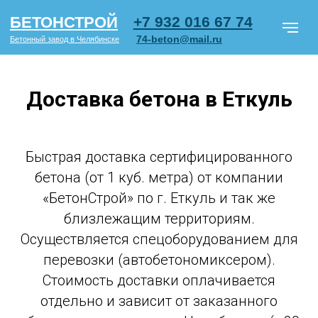
+7 932 016 67 74
БЕТОНСТРОЙ
74-beton@mail.ru
Бетонный завод в Челябинске
Доставка бетона в Еткуль
Марки бетона
Блоки ФБС
Ц
Быстрая доставка сертифицированного
Бетон по типу объектов
О ком
бетона (от 1 куб. метра) от компании
«БетонСтрой» по г. Еткуль и так же
СМОТРЕТЬ
близлежащим территориям.
ПРАЙС PDF
Осуществляется спецоборудованием для
перевозки (автобетономиксером).
Стоимость доставки оплачивается
отдельно и зависит от заказанного