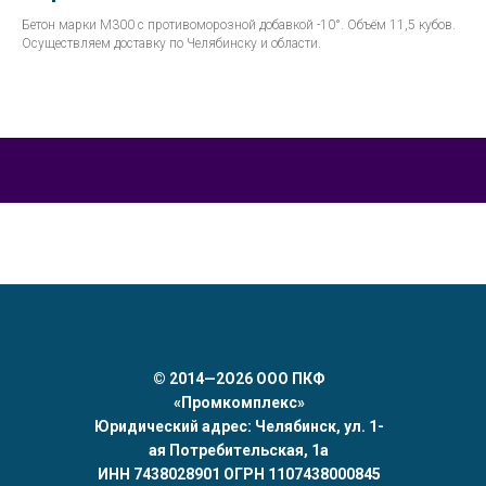
Бетон марки М300 с противоморозной добавкой -10°. Объём 11,5 кубов.
Осуществляем доставку по Челябинску и области.
©
2014—2О26 ООО ПКФ
«Промкомплекс»
Юридический адрес: Челябинск, ул. 1-
ая Потребительская, 1а
ИНН 7438028901 ОГРН 1107438000845