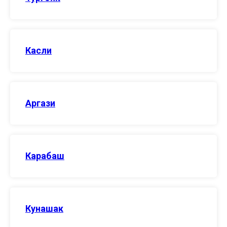
Касли
Аргази
Карабаш
Кунашак