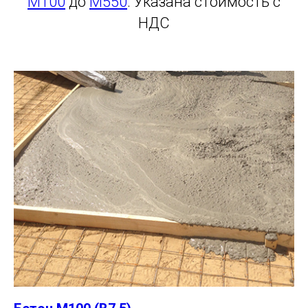
М100
до
М550
. Указана стоимость с
НДС