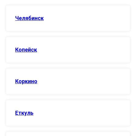
Челябинск
Копейск
Коркино
Еткуль