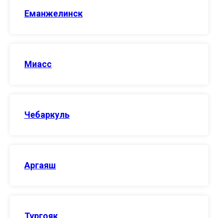
Еманжелинск
Миасс
Чебаркуль
Аргаяш
Тургояк