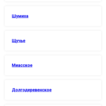
Шумиха
Щучье
Миасское
Долгодеревенское