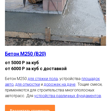
Бетон М250 (В20)
от 5000 Р за куб
от 6000 Р за куб с доставкой
Бетон М250
для стяжки пола
, устройства
площадок
авто
,
для отмостки
и
дорожек на даче
. Тощие смеси,
применяются для строительства многополосных
автотрасс. Для
устройства различных фундаментов
.
Рассчитать стоимость