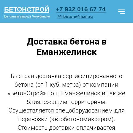
+7 932 016 67 74
БЕТОНСТРОЙ
74-beton@mail.ru
Бетонный завод в Челябинске
Доставка бетона в
Еманжелинск
Марки бетона
Блоки ФБС
Ц
Бетон по типу объектов
О ком
Быстрая доставка сертифицированного
бетона (от 1 куб. метра) от компании
СМОТРЕТЬ
«БетонСтрой» по г. Еманжелинск и так же
ПРАЙС PDF
близлежащим территориям.
Осуществляется спецоборудованием для
перевозки (автобетономиксером).
Стоимость доставки оплачивается