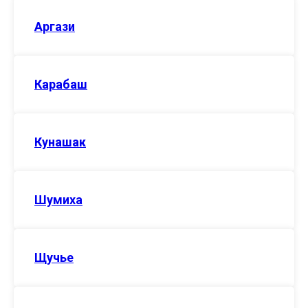
Аргази
Карабаш
Кунашак
Шумиха
Щучье