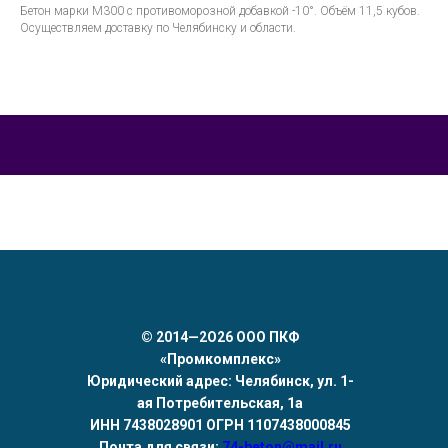
Бетон марки М300 с противоморозной добавкой -10°. Объём 11,5 кубов.
Осуществляем доставку по Челябинску и области.
©
2014—2О26 ООО ПКФ
«Промкомплекс»
Юридический адрес: Челябинск, ул. 1-
ая Потребительская, 1а
ИНН 7438028901 ОГРН 1107438000845
Почта для связи:
74-beton@mail.ru