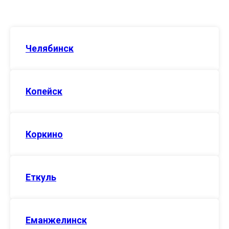
Челябинск
Копейск
Коркино
Еткуль
Еманжелинск