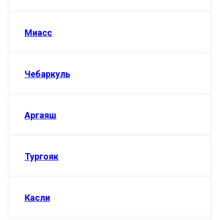
Миасс
Чебаркуль
Аргаяш
Тургояк
Касли