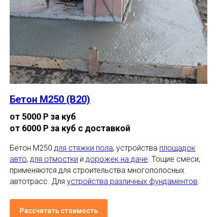
Бетон М250 (В20)
от 5000 Р за куб
от 6000 Р за куб с доставкой
Бетон М250
для стяжки пола
, устройства
площадок
авто
,
для отмостки
и
дорожек на даче
. Тощие смеси,
применяются для строительства многополосных
автотрасс. Для
устройства различных фундаментов
.
Рассчитать стоимость