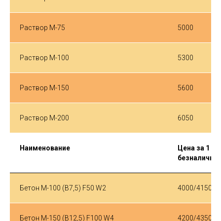
Раствор М-75
5000
Раствор М-100
5300
Раствор М-150
5600
Раствор М-200
6050
Наименование
Цена за 1 м³
безналичный
Бетон М-100 (B7,5) F50 W2
4000/4150
Бетон М-150 (B12,5) F100 W4
4200/4350