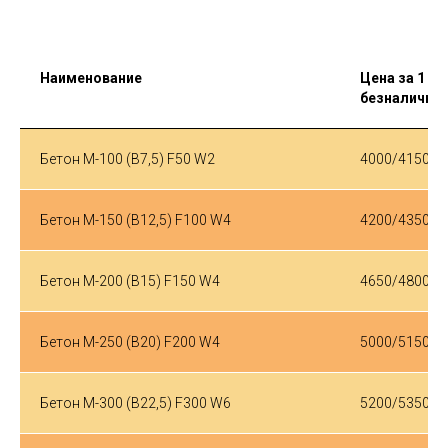
Наименование
Цена за 1 м³
безналичный
Бетон М-100 (B7,5) F50 W2
4000/4150
Бетон М-150 (B12,5) F100 W4
4200/4350
Бетон М-200 (B15) F150 W4
4650/4800
Бетон М-250 (B20) F200 W4
5000/5150
Бетон М-300 (B22,5) F300 W6
5200/5350