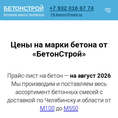
+7 932 016 67 74
БЕТОНСТРОЙ
74-beton@mail.ru
Бетонный завод в Челябинске
Цены на марки бетона от
«БетонСтрой»
Марки бетона
Блоки ФБС
Ц
Бетон по типу объектов
О ком
Прайс-лист на бетон —
на август 2026
СМОТРЕТЬ
Мы производим и поставляем весь
ПРАЙС PDF
ассортимент бетонных смесей с
доставкой по Челябинску и области от
М100
до
М550