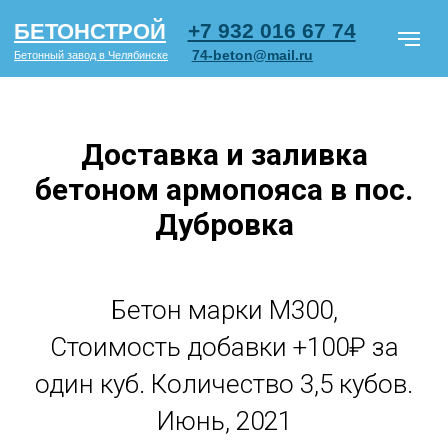
+7 932 016 67 74
БЕТОНСТРОЙ
74-beton@mail.ru
Бетонный завод в Челябинске
Доставка и заливка
бетоном армопояса в пос.
Марки бетона
Блоки ФБС
Ц
Дубровка
Бетон по типу объектов
О ком
СМОТРЕТЬ
Бетон марки М300,
ПРАЙС PDF
Стоимость добавки +100₽ за
один куб. Количество 3,5 кубов.
Июнь, 2021