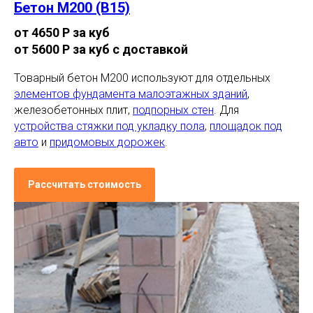
Бетон М200 (В15)
от 4650 Р за куб
от 5600 Р за куб с доставкой
Товарный бетон М200 используют для отдельных
элементов фундамента малоэтажных зданий
,
железобетонных плит,
подпорных стен
. Для
устройства стяжки под укладку пола
,
площадок под
авто
и
придомовых дорожек
.
Рассчитать стоимость