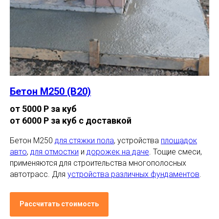
Бетон М250 (В20)
от 5000 Р за куб
от 6000 Р за куб с доставкой
Бетон М250
для стяжки пола
, устройства
площадок
авто
,
для отмостки
и
дорожек на даче
. Тощие смеси,
применяются для строительства многополосных
автотрасс. Для
устройства различных фундаментов
.
Рассчитать стоимость